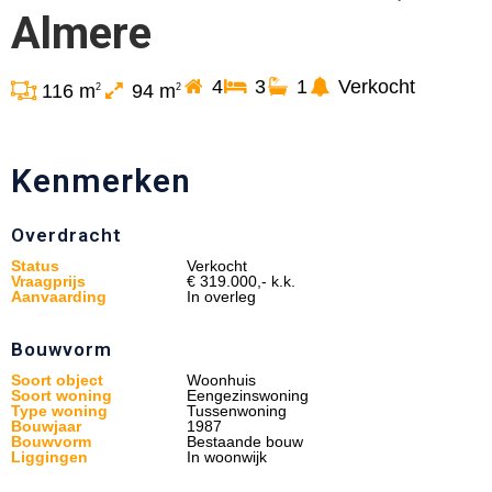
Almere
4
3
1
Verkocht
116 m
94 m
2
2
Kenmerken
Overdracht
Status
Verkocht
Vraagprijs
€ 319.000,- k.k.
Aanvaarding
In overleg
Bouwvorm
Soort object
Woonhuis
Soort woning
Eengezinswoning
Type woning
Tussenwoning
Bouwjaar
1987
Bouwvorm
Bestaande bouw
Liggingen
In woonwijk