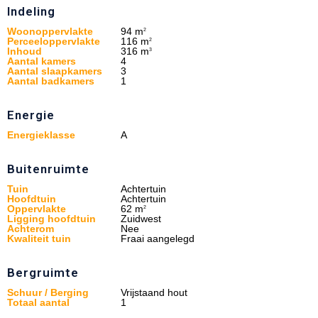
Indeling
Woonoppervlakte
94 m
2
Perceeloppervlakte
116 m
2
Inhoud
316 m
3
Aantal kamers
4
Aantal slaapkamers
3
Aantal badkamers
1
Energie
Energieklasse
A
Buitenruimte
Tuin
Achtertuin
Hoofdtuin
Achtertuin
Oppervlakte
62 m
2
Ligging hoofdtuin
Zuidwest
Achterom
Nee
Kwaliteit tuin
Fraai aangelegd
Bergruimte
Schuur / Berging
Vrijstaand hout
Totaal aantal
1