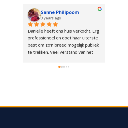
Sanne Philipoom
3 years ago
Daniëlle heeft ons huis verkocht. Erg 
Vlotte 
professioneel en doet haar uiterste 
onze wo
best om zo’n breed mogelijk publiek 
met Dan
te trekken. Veel verstand van het 
Duideli
gebied waarin ze werkt. Heel blij 
wat wij
met haar. Volgende huis schakel ik 
Afspraa
haar zeker weer in!
twee da
in huis.
Opzoek 
taxateu
voor Dan
van kri