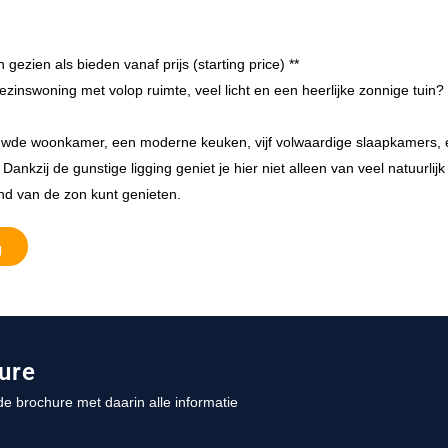
 gezien als bieden vanaf prijs (starting price) **
zinswoning met volop ruimte, veel licht en een heerlijke zonnige tuin? 
uwde woonkamer, een moderne keuken, vijf volwaardige slaapkamers, e
ankzij de gunstige ligging geniet je hier niet alleen van veel natuurlijk
nd van de zon kunt genieten.
g
ure
e brochure met daarin alle informatie