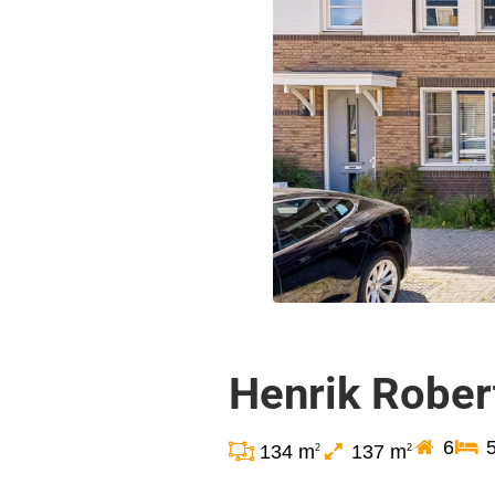
Henrik Rober
6
134 m
137 m
2
2