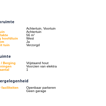
nruimte
Achtertuin, Voortuin
uin
Achtertuin
lakte
56 m
2
g hoofdtuin
West
rom
Ja
it tuin
Verzorgd
uimte
 / Berging
Vrijstaand hout
eningen
Voorzien van elektra
aantal
1
ergelegenheid
 faciliteiten
Openbaar parkeren
Geen garage