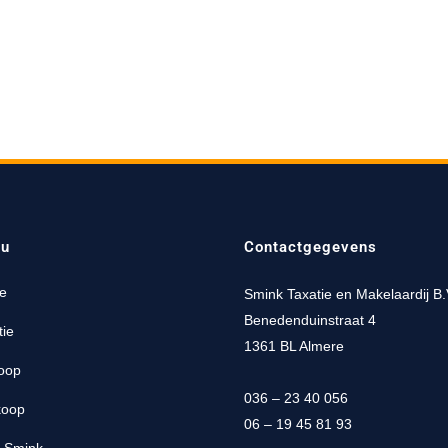
u
Contactgegevens
e
Smink Taxatie en Makelaardij B.
Benedenduinstraat 4
tie
1361 BL Almere
oop
036 – 23 40 056
koop
06 – 19 45 81 93