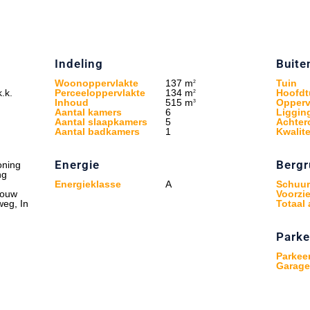
Indeling
Buite
Woonoppervlakte
137 m
Tuin
2
.k.
Perceeloppervlakte
134 m
Hoofdt
2
Inhoud
515 m
Opperv
3
Aantal kamers
6
Liggin
Aantal slaapkamers
5
Achte
Aantal badkamers
1
Kwalite
Energie
Bergr
oning
ng
Energieklasse
A
Schuur
bouw
Voorzi
weg, In
Totaal 
Parke
Parkeer
Garage