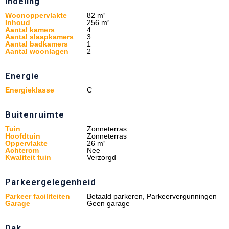
Indeling
Woonoppervlakte
82 m
2
Inhoud
256 m
3
Aantal kamers
4
Aantal slaapkamers
3
Aantal badkamers
1
Aantal woonlagen
2
Energie
Energieklasse
C
Buitenruimte
Tuin
Zonneterras
Hoofdtuin
Zonneterras
Oppervlakte
26 m
2
Achterom
Nee
Kwaliteit tuin
Verzorgd
Parkeergelegenheid
Parkeer faciliteiten
Betaald parkeren, Parkeervergunningen
Garage
Geen garage
Dak