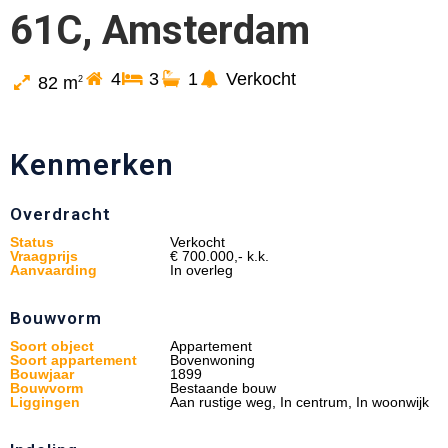
61C, Amsterdam
4
3
1
Verkocht
82 m
2
Kenmerken
Overdracht
Status
Verkocht
Vraagprijs
€ 700.000,- k.k.
Aanvaarding
In overleg
Bouwvorm
Soort object
Appartement
Soort appartement
Bovenwoning
Bouwjaar
1899
Bouwvorm
Bestaande bouw
Liggingen
Aan rustige weg, In centrum, In woonwijk