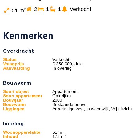
2
1
1
Verkocht
51 m
2
Kenmerken
Overdracht
Status
Verkocht
Vraagprijs
€ 250.000,- k.k.
Aanvaarding
In overleg
Bouwvorm
Soort object
Appartement
Soort appartement
Galerijflat
Bouwjaar
2009
Bouwvorm
Bestaande bouw
Liggingen
Aan rustige weg, In woonwijk, Vrij uitzicht
Indeling
Woonoppervlakte
51 m
2
Inhoud
173 m
3