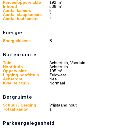
Perceeloppervlakte
192 m
2
Inhoud
538 m
3
Aantal kamers
5
Aantal slaapkamers
4
Aantal badkamers
2
Energie
Energieklasse
B
Buitenruimte
Tuin
Achtertuin, Voortuin
Hoofdtuin
Achtertuin
Oppervlakte
105 m
2
Ligging hoofdtuin
Zuidwest
Achterom
Nee
Kwaliteit tuin
Normaal
Bergruimte
Schuur / Berging
Vrijstaand hout
Totaal aantal
1
Parkeergelegenheid