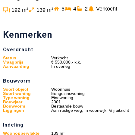
5
4
2
Verkocht
192 m
139 m
2
2
Kenmerken
Overdracht
Status
Verkocht
Vraagprijs
€ 550.000,- k.k.
Aanvaarding
In overleg
Bouwvorm
Soort object
Woonhuis
Soort woning
Eengezinswoning
Type woning
Eindwoning
Bouwjaar
2001
Bouwvorm
Bestaande bouw
Liggingen
Aan rustige weg, In woonwijk, Vrij uitzicht
Indeling
Woonoppervlakte
139 m
2