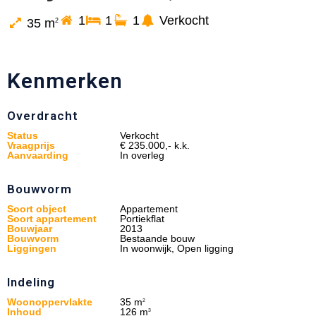
1
1
1
Verkocht
35 m
2
Kenmerken
Overdracht
Status
Verkocht
Vraagprijs
€ 235.000,- k.k.
Aanvaarding
In overleg
Bouwvorm
Soort object
Appartement
Soort appartement
Portiekflat
Bouwjaar
2013
Bouwvorm
Bestaande bouw
Liggingen
In woonwijk, Open ligging
Indeling
Woonoppervlakte
35 m
2
Inhoud
126 m
3