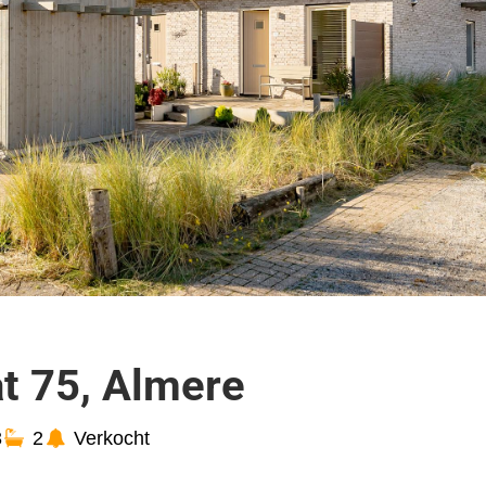
at 75, Almere
3
2
Verkocht