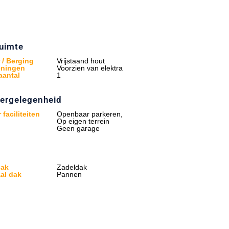
uimte
 / Berging
Vrijstaand hout
eningen
Voorzien van elektra
aantal
1
ergelegenheid
 faciliteiten
Openbaar parkeren,
Op eigen terrein
Geen garage
dak
Zadeldak
al dak
Pannen