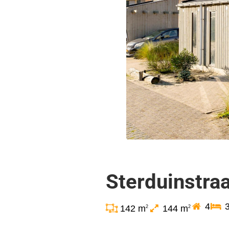
Sterduinstra
4
142 m
144 m
2
2