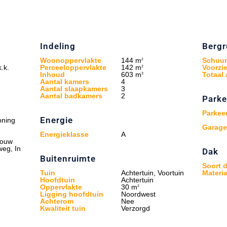
Indeling
Bergr
Woonoppervlakte
144 m
Schuur
2
.k.
Perceeloppervlakte
142 m
Voorzi
2
Inhoud
603 m
Totaal 
3
Aantal kamers
4
Aantal slaapkamers
3
Aantal badkamers
2
Parke
Parkeer
Energie
oning
Garage
Energieklasse
A
bouw
weg, In
Dak
Buitenruimte
Soort 
Tuin
Achtertuin, Voortuin
Materia
Hoofdtuin
Achtertuin
Oppervlakte
30 m
2
Ligging hoofdtuin
Noordwest
Achterom
Nee
Kwaliteit tuin
Verzorgd