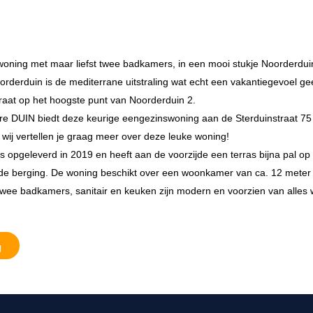
woning met maar liefst twee badkamers, in een mooi stukje Noorderduin?
derduin is de mediterrane uitstraling wat echt een vakantiegevoel ge
raat op het hoogste punt van Noorderduin 2.
ere DUIN biedt deze keurige eengezinswoning aan de Sterduinstraat 7
 wij vertellen je graag meer over deze leuke woning!
opgeleverd in 2019 en heeft aan de voorzijde een terras bijna pal op 
ande berging. De woning beschikt over een woonkamer van ca. 12 meter 
 twee badkamers, sanitair en keuken zijn modern en voorzien van alle
g