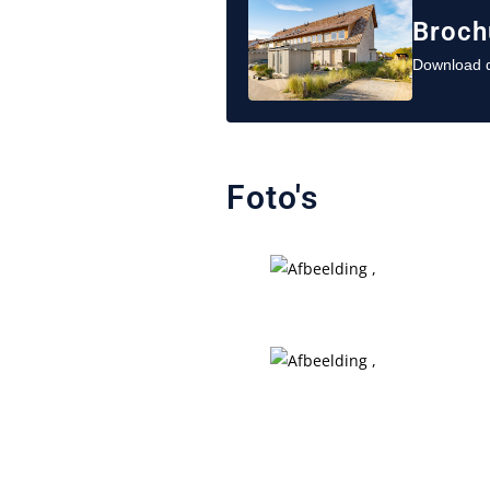
Broch
Download d
Foto's