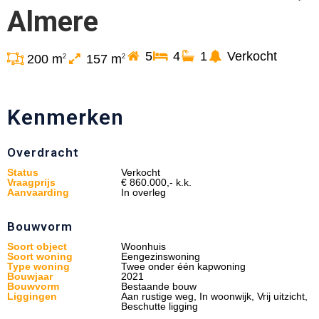
Almere
5
4
1
Verkocht
200 m
157 m
2
2
Kenmerken
Overdracht
Status
Verkocht
Vraagprijs
€ 860.000,- k.k.
Aanvaarding
In overleg
Bouwvorm
Soort object
Woonhuis
Soort woning
Eengezinswoning
Type woning
Twee onder één kapwoning
Bouwjaar
2021
Bouwvorm
Bestaande bouw
Liggingen
Aan rustige weg, In woonwijk, Vrij uitzicht,
Beschutte ligging