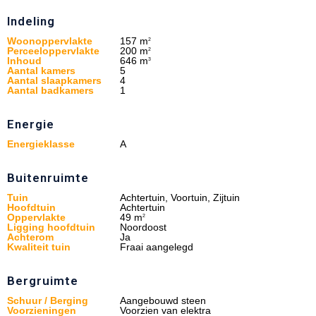
Indeling
Woonoppervlakte
157 m
2
Perceeloppervlakte
200 m
2
Inhoud
646 m
3
Aantal kamers
5
Aantal slaapkamers
4
Aantal badkamers
1
Energie
Energieklasse
A
Buitenruimte
Tuin
Achtertuin, Voortuin, Zijtuin
Hoofdtuin
Achtertuin
Oppervlakte
49 m
2
Ligging hoofdtuin
Noordoost
Achterom
Ja
Kwaliteit tuin
Fraai aangelegd
Bergruimte
Schuur / Berging
Aangebouwd steen
Voorzieningen
Voorzien van elektra