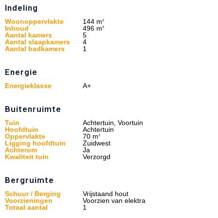
Indeling
Woonoppervlakte
144 m
2
Inhoud
496 m
3
Aantal kamers
5
Aantal slaapkamers
4
Aantal badkamers
1
Energie
Energieklasse
A+
Buitenruimte
Tuin
Achtertuin, Voortuin
Hoofdtuin
Achtertuin
Oppervlakte
70 m
2
Ligging hoofdtuin
Zuidwest
Achterom
Ja
Kwaliteit tuin
Verzorgd
Bergruimte
Schuur / Berging
Vrijstaand hout
Voorzieningen
Voorzien van elektra
Totaal aantal
1