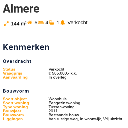
Almere
5
4
1
Verkocht
144 m
2
Kenmerken
Overdracht
Status
Verkocht
Vraagprijs
€ 585.000,- k.k.
Aanvaarding
In overleg
Bouwvorm
Soort object
Woonhuis
Soort woning
Eengezinswoning
Type woning
Tussenwoning
Bouwjaar
2011
Bouwvorm
Bestaande bouw
Liggingen
Aan rustige weg, In woonwijk, Vrij uitzicht