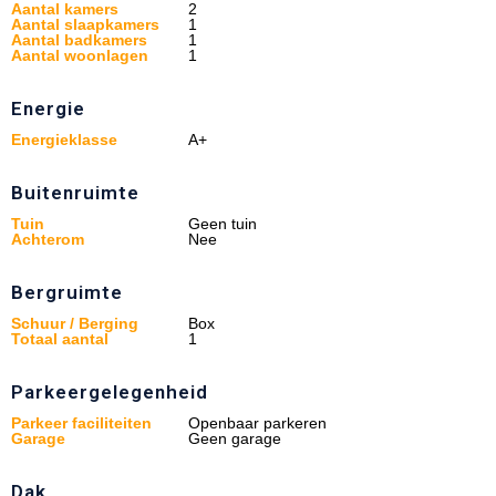
Aantal kamers
2
Aantal slaapkamers
1
Aantal badkamers
1
Aantal woonlagen
1
Energie
Energieklasse
A+
Buitenruimte
Tuin
Geen tuin
Achterom
Nee
Bergruimte
Schuur / Berging
Box
Totaal aantal
1
Parkeergelegenheid
Parkeer faciliteiten
Openbaar parkeren
Garage
Geen garage
Dak