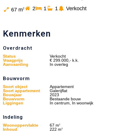
2
1
1
Verkocht
67 m
2
Kenmerken
Overdracht
Status
Verkocht
Vraagprijs
€ 299.000,- k.k.
Aanvaarding
In overleg
Bouwvorm
Soort object
Appartement
Soort appartement
Galerijflat
Bouwjaar
2023
Bouwvorm
Bestaande bouw
Liggingen
In centrum, In woonwijk
Indeling
Woonoppervlakte
67 m
2
Inhoud
222 m
3