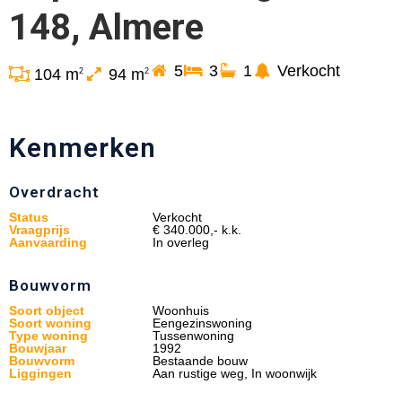
148, Almere
5
3
1
Verkocht
104 m
94 m
2
2
Kenmerken
Overdracht
Status
Verkocht
Vraagprijs
€ 340.000,- k.k.
Aanvaarding
In overleg
Bouwvorm
Soort object
Woonhuis
Soort woning
Eengezinswoning
Type woning
Tussenwoning
Bouwjaar
1992
Bouwvorm
Bestaande bouw
Liggingen
Aan rustige weg, In woonwijk