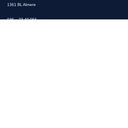
1361 BL Almere
036 – 23 40 056
06 – 19 45 81 93
info@sminkmakelaardij.nl