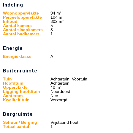
Indeling
Woonoppervlakte
94 m
2
Perceeloppervlakte
104 m
2
Inhoud
302 m
3
Aantal kamers
5
Aantal slaapkamers
3
Aantal badkamers
1
Energie
Energieklasse
A
Buitenruimte
Tuin
Achtertuin, Voortuin
Hoofdtuin
Achtertuin
Oppervlakte
40 m
2
Ligging hoofdtuin
Noordoost
Achterom
Nee
Kwaliteit tuin
Verzorgd
Bergruimte
Schuur / Berging
Vrijstaand hout
Totaal aantal
1