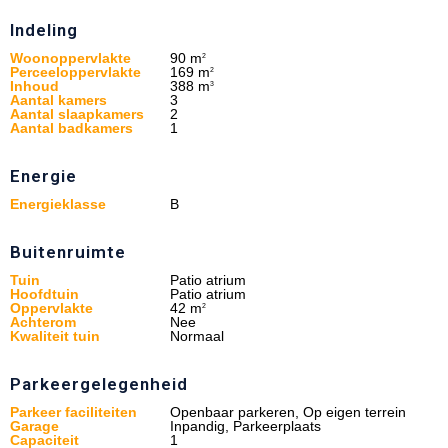
Indeling
Woonoppervlakte
90 m
2
Perceeloppervlakte
169 m
2
Inhoud
388 m
3
Aantal kamers
3
Aantal slaapkamers
2
Aantal badkamers
1
Energie
Energieklasse
B
Buitenruimte
Tuin
Patio atrium
Hoofdtuin
Patio atrium
Oppervlakte
42 m
2
Achterom
Nee
Kwaliteit tuin
Normaal
Parkeergelegenheid
Parkeer faciliteiten
Openbaar parkeren, Op eigen terrein
Garage
Inpandig, Parkeerplaats
Capaciteit
1