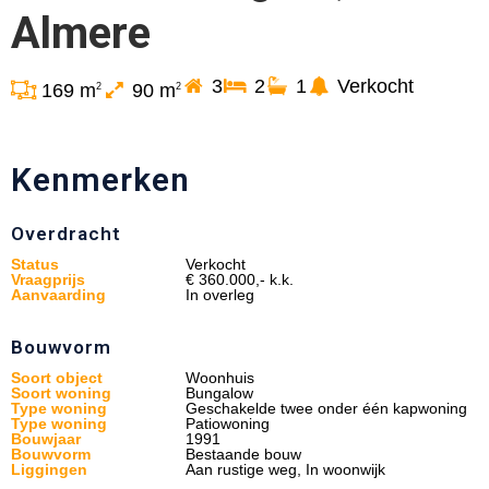
Almere
3
2
1
Verkocht
169 m
90 m
2
2
Kenmerken
Overdracht
Status
Verkocht
Vraagprijs
€ 360.000,- k.k.
Aanvaarding
In overleg
Bouwvorm
Soort object
Woonhuis
Soort woning
Bungalow
Type woning
Geschakelde twee onder één kapwoning
Type woning
Patiowoning
Bouwjaar
1991
Bouwvorm
Bestaande bouw
Liggingen
Aan rustige weg, In woonwijk