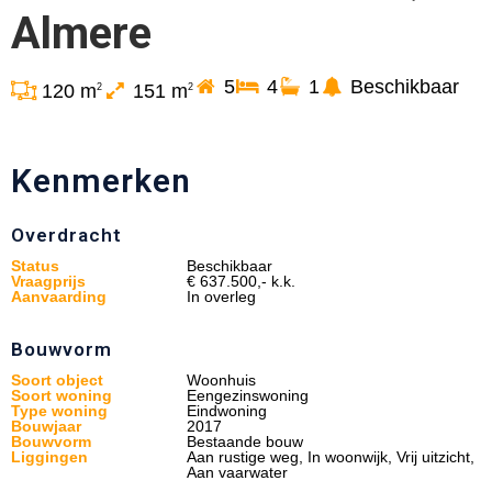
Almere
5
4
1
Beschikbaar
120 m
151 m
2
2
Kenmerken
Overdracht
Status
Beschikbaar
Vraagprijs
€ 637.500,- k.k.
Aanvaarding
In overleg
Bouwvorm
Soort object
Woonhuis
Soort woning
Eengezinswoning
Type woning
Eindwoning
Bouwjaar
2017
Bouwvorm
Bestaande bouw
Liggingen
Aan rustige weg, In woonwijk, Vrij uitzicht,
Aan vaarwater