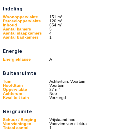
Indeling
Woonoppervlakte
151 m
2
Perceeloppervlakte
120 m
2
Inhoud
654 m
3
Aantal kamers
5
Aantal slaapkamers
4
Aantal badkamers
1
Energie
Energieklasse
A
Buitenruimte
Tuin
Achtertuin, Voortuin
Hoofdtuin
Voortuin
Oppervlakte
27 m
2
Achterom
Nee
Kwaliteit tuin
Verzorgd
Bergruimte
Schuur / Berging
Vrijstaand hout
Voorzieningen
Voorzien van elektra
Totaal aantal
1