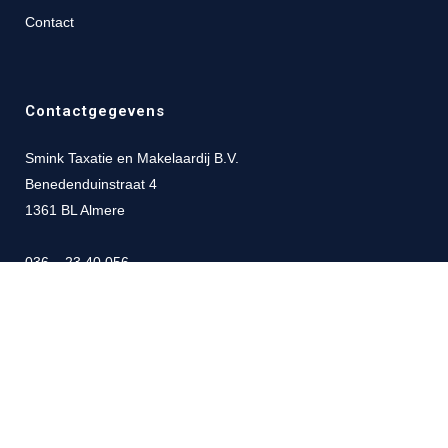
Contact
Contactgegevens
Smink Taxatie en Makelaardij B.V.
Benedenduinstraat 4
1361 BL Almere
036 – 23 40 056
06 – 19 45 81 93
info@sminkmakelaardij.nl