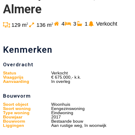
Almere
4
3
1
Verkocht
129 m
136 m
2
2
Kenmerken
Overdracht
Status
Verkocht
Vraagprijs
€ 675.000,- k.k.
Aanvaarding
In overleg
Bouwvorm
Soort object
Woonhuis
Soort woning
Eengezinswoning
Type woning
Eindwoning
Bouwjaar
2017
Bouwvorm
Bestaande bouw
Liggingen
Aan rustige weg, In woonwijk