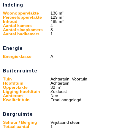
Indeling
Woonoppervlakte
136 m
2
Perceeloppervlakte
129 m
2
Inhoud
488 m
3
Aantal kamers
4
Aantal slaapkamers
3
Aantal badkamers
1
Energie
Energieklasse
A
Buitenruimte
Tuin
Achtertuin, Voortuin
Hoofdtuin
Achtertuin
Oppervlakte
32 m
2
Ligging hoofdtuin
Zuidoost
Achterom
Nee
Kwaliteit tuin
Fraai aangelegd
Bergruimte
Schuur / Berging
Vrijstaand steen
Totaal aantal
1