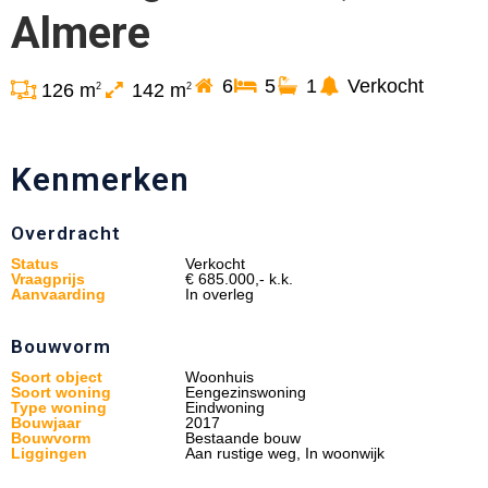
Almere
6
5
1
Verkocht
126 m
142 m
2
2
Kenmerken
Overdracht
Status
Verkocht
Vraagprijs
€ 685.000,- k.k.
Aanvaarding
In overleg
Bouwvorm
Soort object
Woonhuis
Soort woning
Eengezinswoning
Type woning
Eindwoning
Bouwjaar
2017
Bouwvorm
Bestaande bouw
Liggingen
Aan rustige weg, In woonwijk