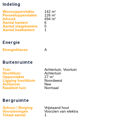
Indeling
Woonoppervlakte
142 m
2
Perceeloppervlakte
126 m
2
Inhoud
494 m
3
Aantal kamers
6
Aantal slaapkamers
5
Aantal badkamers
1
Energie
Energieklasse
A
Buitenruimte
Tuin
Achtertuin, Voortuin
Hoofdtuin
Achtertuin
Oppervlakte
27 m
2
Ligging hoofdtuin
Noordwest
Achterom
Nee
Kwaliteit tuin
Normaal
Bergruimte
Schuur / Berging
Vrijstaand hout
Voorzieningen
Voorzien van elektra
Totaal aantal
1