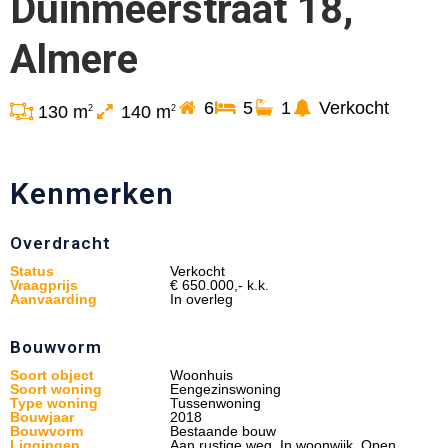
Duinmeerstraat 18,
Almere
6
5
1
Verkocht
130 m
140 m
2
2
Kenmerken
Overdracht
Status
Verkocht
Vraagprijs
€ 650.000,- k.k.
Aanvaarding
In overleg
Bouwvorm
Soort object
Woonhuis
Soort woning
Eengezinswoning
Type woning
Tussenwoning
Bouwjaar
2018
Bouwvorm
Bestaande bouw
Liggingen
Aan rustige weg, In woonwijk, Open