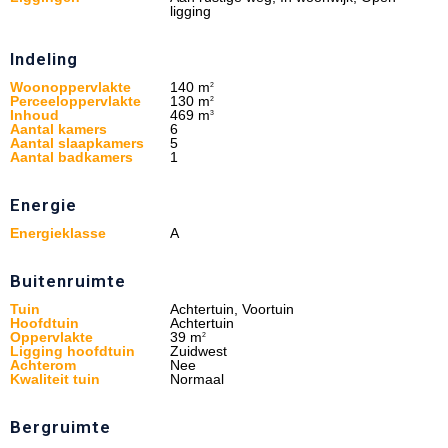
ligging
Indeling
Woonoppervlakte
140 m
2
Perceeloppervlakte
130 m
2
Inhoud
469 m
3
Aantal kamers
6
Aantal slaapkamers
5
Aantal badkamers
1
Energie
Energieklasse
A
Buitenruimte
Tuin
Achtertuin, Voortuin
Hoofdtuin
Achtertuin
Oppervlakte
39 m
2
Ligging hoofdtuin
Zuidwest
Achterom
Nee
Kwaliteit tuin
Normaal
Bergruimte