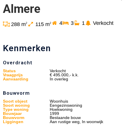
Almere
4
3
1
Verkocht
288 m
115 m
2
2
Kenmerken
Overdracht
Status
Verkocht
Vraagprijs
€ 495.000,- k.k.
Aanvaarding
In overleg
Bouwvorm
Soort object
Woonhuis
Soort woning
Eengezinswoning
Type woning
Hoekwoning
Bouwjaar
1999
Bouwvorm
Bestaande bouw
Liggingen
Aan rustige weg, In woonwijk