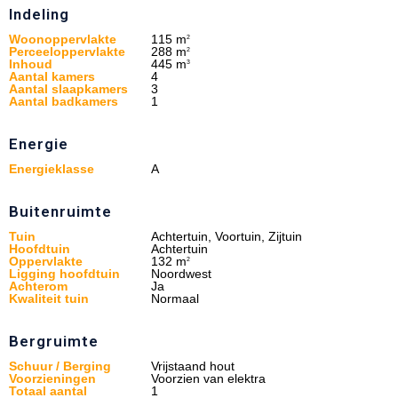
Indeling
Woonoppervlakte
115 m
2
Perceeloppervlakte
288 m
2
Inhoud
445 m
3
Aantal kamers
4
Aantal slaapkamers
3
Aantal badkamers
1
Energie
Energieklasse
A
Buitenruimte
Tuin
Achtertuin, Voortuin, Zijtuin
Hoofdtuin
Achtertuin
Oppervlakte
132 m
2
Ligging hoofdtuin
Noordwest
Achterom
Ja
Kwaliteit tuin
Normaal
Bergruimte
Schuur / Berging
Vrijstaand hout
Voorzieningen
Voorzien van elektra
Totaal aantal
1